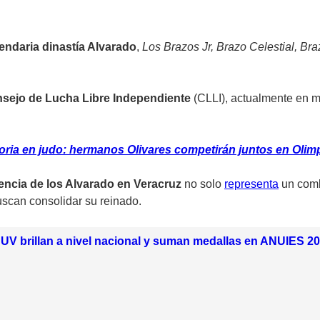
gendaria dinastía Alvarado
,
Los Brazos Jr, Brazo Celestial, Braz
nsejo de Lucha Libre Independiente
(CLLI), actualmente en m
ria en judo: hermanos Olivares competirán juntos en Olim
sencia de los Alvarado en Veracruz
no solo
representa
un comb
scan consolidar su reinado.
a UV brillan a nivel nacional y suman medallas en ANUIES 2