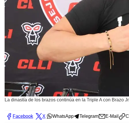
La dinastía de los brazos continúa en la Triple A con Brazo Jr
Facebook
X
WhatsApp
Telegram
E-Mail
C