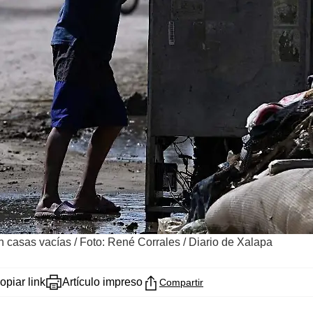
n casas vacías
/
Foto: René Corrales / Diario de Xalapa
opiar link
Artículo impreso
Compartir