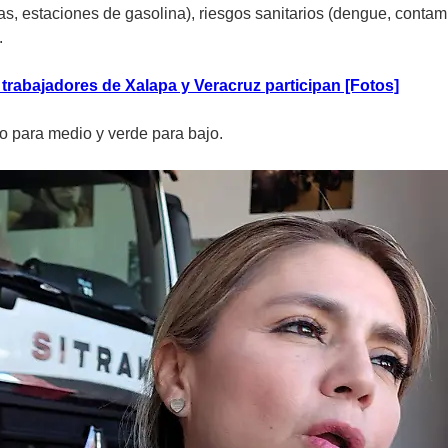
s, estaciones de gasolina), riesgos sanitarios (dengue, contami
.
trabajadores de Xalapa y Veracruz participan [Fotos]
lo para medio y verde para bajo.