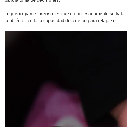
para la toma de decisiones.
Lo preocupante, precisó, es que no necesariamente se trata 
también dificulta la capacidad del cuerpo para relajarse.