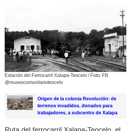
Estación del Ferrocarril Xalapa-Teocelo
/
Foto: FB
@museocomunitarioteocelo
Origen de la colonia Revolución: de
terrenos invadidos, donados para
trabajadores, a subcentro de Xalapa
Ruta del ferrocarril Xalapa-Teocelo, el