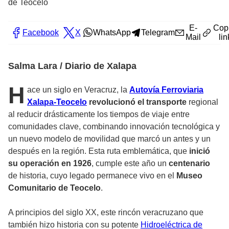
de Teocelo
E-
Cop
Facebook
X
WhatsApp
Telegram
Mail
lin
Salma Lara / Diario de Xalapa
H
ace un siglo en Veracruz, la
Autovía Ferroviaria
Xalapa-Teocelo
revolucionó el transporte
regional
al reducir drásticamente los tiempos de viaje entre
comunidades clave, combinando innovación tecnológica y
un nuevo modelo de movilidad que marcó un antes y un
después en la región. Esta ruta emblemática, que
inició
su operación en 1926
, cumple este año un
centenario
de historia, cuyo legado permanece vivo en el
Museo
Comunitario de Teocelo
.
A principios del siglo XX, este rincón veracruzano que
también hizo historia con su potente
Hidroeléctrica de