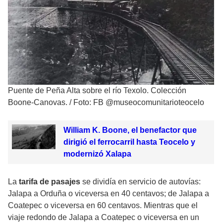
Puente de Peña Alta sobre el río Texolo. Colección
Boone-Canovas.
/
Foto: FB @museocomunitarioteocelo
William K. Boone, el benefactor que
dirigió el ferrocarril hasta Teocelo y
modernizó Xalapa
La
tarifa de pasajes
se dividía en servicio de autovías:
Jalapa a Orduña o viceversa en 40 centavos; de Jalapa a
Coatepec o viceversa en 60 centavos. Mientras que el
viaje redondo de Jalapa a Coatepec o viceversa en un