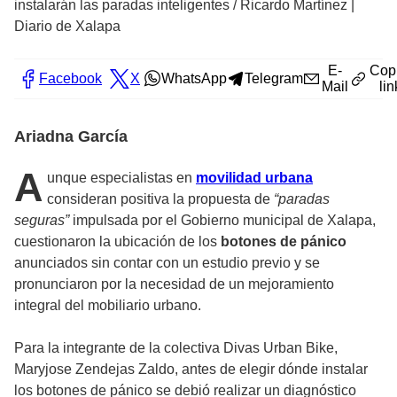
instalarán las paradas inteligentes
/
Ricardo Martínez |
Diario de Xalapa
E-
Cop
Facebook
X
WhatsApp
Telegram
Mail
lin
Ariadna García
A
unque especialistas en
movilidad urbana
consideran positiva la propuesta de
“paradas
seguras”
impulsada por el Gobierno municipal de Xalapa,
cuestionaron la ubicación de los
botones de pánico
anunciados sin contar con un estudio previo y se
pronunciaron por la necesidad de un mejoramiento
integral del mobiliario urbano.
Para la integrante de la colectiva Divas Urban Bike,
Maryjose Zendejas Zaldo, antes de elegir dónde instalar
los botones de pánico se debió realizar un diagnóstico