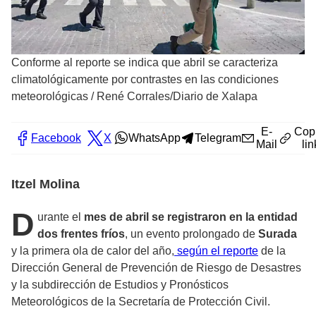
Conforme al reporte se indica que abril se caracteriza
climatológicamente por contrastes en las condiciones
meteorológicas
/
René Corrales/Diario de Xalapa
E-
Cop
Facebook
X
WhatsApp
Telegram
Mail
lin
Itzel Molina
D
urante el
mes de abril se registraron en la entidad
dos frentes fríos
, un evento prolongado de
Surada
y la primera ola de calor del año,
según el reporte
de la
Dirección General de Prevención de Riesgo de Desastres
y la subdirección de Estudios y Pronósticos
Meteorológicos de la Secretaría de Protección Civil.