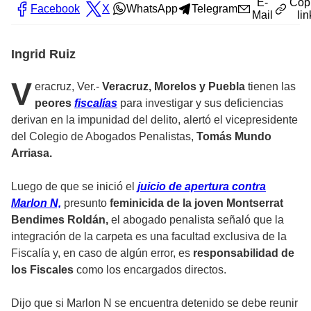
E-
Cop
Facebook
X
WhatsApp
Telegram
Mail
lin
Ingrid Ruiz
V
eracruz, Ver.-
Veracruz, Morelos y Puebla
tienen las
peores
fiscalías
para investigar y sus deficiencias
derivan en la impunidad del delito, alertó el vicepresidente
del Colegio de Abogados Penalistas,
Tomás Mundo
Arriasa.
Luego de que se inició el
juicio de apertura contra
Marlon N,
presunto
feminicida de la joven Montserrat
Bendimes Roldán,
el abogado penalista señaló que la
integración de la carpeta es una facultad exclusiva de la
Fiscalía y, en caso de algún error, es
responsabilidad de
los Fiscales
como los encargados directos.
Dijo que si Marlon N se encuentra detenido se debe reunir