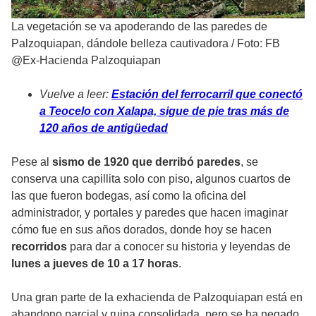
La vegetación se va apoderando de las paredes de
Palzoquiapan, dándole belleza cautivadora
/
Foto: FB
@Ex-Hacienda Palzoquiapan
Vuelve a leer:
Estación del ferrocarril que conectó
a Teocelo con Xalapa, sigue de pie tras más de
120 años de antigüedad
Pese al
sismo de 1920 que derribó paredes
, se
conserva una capillita solo con piso, algunos cuartos de
las que fueron bodegas, así como la oficina del
administrador, y portales y paredes que hacen imaginar
cómo fue en sus años dorados, donde hoy se hacen
recorridos
para dar a conocer su historia y leyendas de
lunes a jueves de 10 a 17 horas
.
Una gran parte de la exhacienda de Palzoquiapan está en
abandono parcial y ruina consolidada, pero se ha negado