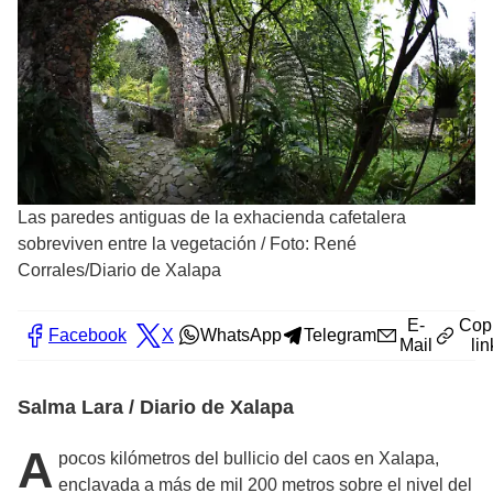
Las paredes antiguas de la exhacienda cafetalera
sobreviven entre la vegetación
/
Foto: René
Corrales/Diario de Xalapa
E-
Cop
Facebook
X
WhatsApp
Telegram
Mail
lin
Salma Lara / Diario de Xalapa
A
pocos kilómetros del bullicio del caos en Xalapa,
enclavada a más de mil 200 metros sobre el nivel del