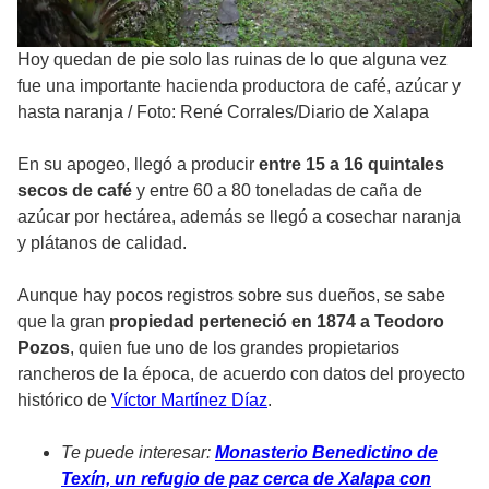
Hoy quedan de pie solo las ruinas de lo que alguna vez
fue una importante hacienda productora de café, azúcar y
hasta naranja
/
Foto: René Corrales/Diario de Xalapa
En su apogeo, llegó a producir
entre 15 a 16 quintales
secos de café
y entre 60 a 80 toneladas de caña de
azúcar por hectárea, además se llegó a cosechar naranja
y plátanos de calidad.
Aunque hay pocos registros sobre sus dueños, se sabe
que la gran
propiedad perteneció en 1874 a Teodoro
Pozos
, quien fue uno de los grandes propietarios
rancheros de la época, de acuerdo con datos del proyecto
histórico de
Víctor Martínez Díaz
.
Te puede interesar:
Monasterio Benedictino de
Texín, un refugio de paz cerca de Xalapa con