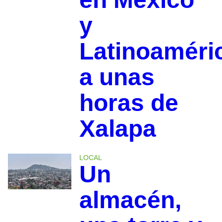
y
Latinoaméri
a unas
horas de
Xalapa
LOCAL
Un
almacén,