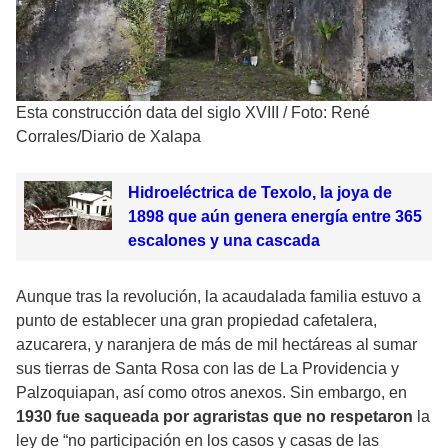
Esta construcción data del siglo XVIII
/
Foto: René
Corrales/Diario de Xalapa
Hidroeléctrica de Texolo, la joya de
1898 que aún genera energía entre 365
escalones y una cascada
Aunque tras la revolución, la acaudalada familia estuvo a
punto de establecer una gran propiedad cafetalera,
azucarera, y naranjera de más de mil hectáreas al sumar
sus tierras de Santa Rosa con las de La Providencia y
Palzoquiapan, así como otros anexos. Sin embargo, en
1930 fue saqueada por agraristas que no respetaron
la
ley de “no participación en los casos y casas de las