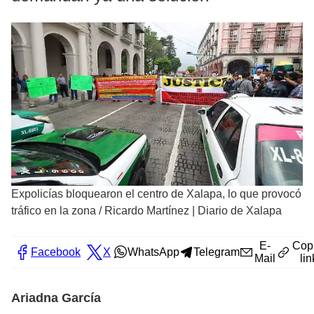
Expolicías bloquearon el centro de Xalapa, lo que provocó
tráfico en la zona
/
Ricardo Martínez | Diario de Xalapa
E-
Cop
Facebook
X
WhatsApp
Telegram
Mail
lin
Ariadna García