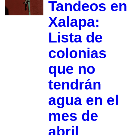
Tandeos en
Xalapa:
Lista de
colonias
que no
tendrán
agua en el
mes de
abril