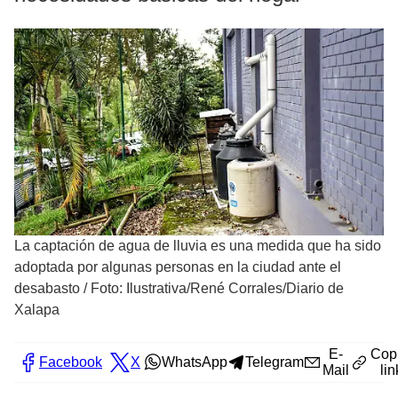
La captación de agua de lluvia es una medida que ha sido
adoptada por algunas personas en la ciudad ante el
desabasto
/
Foto: Ilustrativa/René Corrales/Diario de
Xalapa
E-
Cop
Facebook
X
WhatsApp
Telegram
Mail
lin