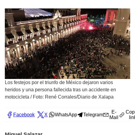
Los festejos por el triunfo de México dejaron varios
heridos y una persona fallecida tras un accidente en
motocicleta
/
Foto: René Corrales/Diario de Xalapa
E-
Cop
Facebook
X
WhatsApp
Telegram
Mail
lin
Miguel Salazar