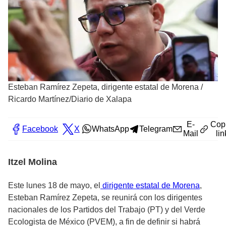
Esteban Ramírez Zepeta, dirigente estatal de Morena
/
Ricardo Martínez/Diario de Xalapa
E-
Cop
Facebook
X
WhatsApp
Telegram
Mail
lin
Itzel Molina
Este lunes 18 de mayo, el
dirigente estatal de Morena
,
Esteban Ramírez Zepeta, se reunirá con los dirigentes
nacionales de los Partidos del Trabajo (PT) y del Verde
Ecologista de México (PVEM), a fin de definir si habrá