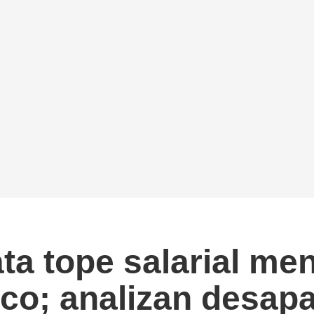
a tope salarial meno
co; analizan desap