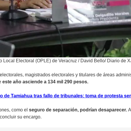
o Local Electoral (OPLE) de Veracruz
/
David Bello/ Diario de 
ctorales, magistrados electorales y titulares de áreas administ
ue
este año asciende a 134 mil 290 pesos.
o de Tamiahua tras fallo de tribunales: toma de protesta será
iones, como el
seguro de separación, podrían desaparecer.
A
 concluir su encargo.