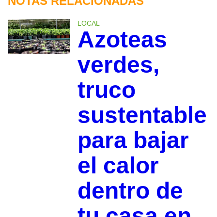
NOTAS RELACIONADAS
LOCAL
Azoteas
verdes,
truco
sustentable
para bajar
el calor
dentro de
tu casa en