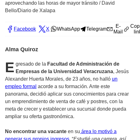
aprovechando las horas de mayor tránsito
/
David
Bello/Diario de Xalapa
E-
Cop
Facebook
X
WhatsApp
Telegram
Mail
lin
Alma Quiroz
E
gresado de la
Facultad de Administración de
Empresas de la Universidad Veracruzana
, Jesús
Alexander Huerta Morales, de 23 años, no halló
un
empleo formal
acorde a su formación. Ante este
panorama, decidió aplicar sus conocimientos para crear
un emprendimiento de venta de café y postres, con la
meta de crecer y establecer una sucursal donde pueda
ampliar su oferta gastronómica.
No encontrar una vacante
en su
área lo motivó a
generar sus propios ingresos
. “
Estudié una carrera, así