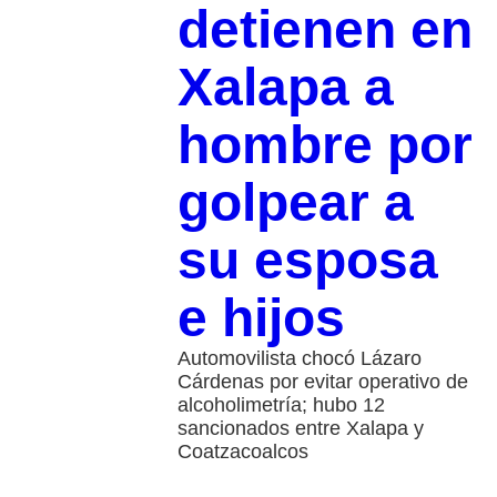
detienen en
Xalapa a
hombre por
golpear a
su esposa
e hijos
Automovilista chocó Lázaro
Cárdenas por evitar operativo de
alcoholimetría; hubo 12
sancionados entre Xalapa y
Coatzacoalcos