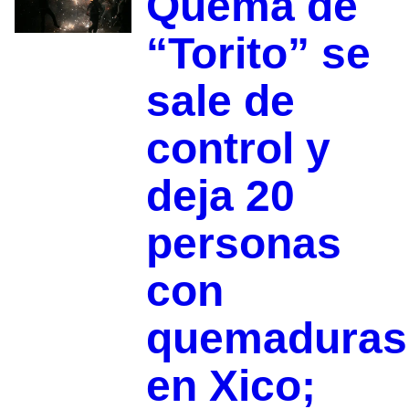
Quema de
“Torito” se
sale de
control y
deja 20
personas
con
quemaduras
en Xico;