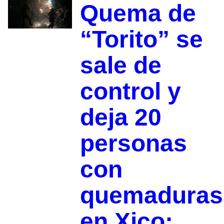
Quema de
“Torito” se
sale de
control y
deja 20
personas
con
quemaduras
en Xico;