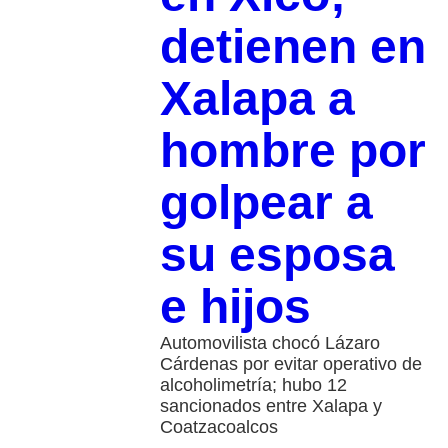
detienen en
Xalapa a
hombre por
golpear a
su esposa
e hijos
Automovilista chocó Lázaro
Cárdenas por evitar operativo de
alcoholimetría; hubo 12
sancionados entre Xalapa y
Coatzacoalcos