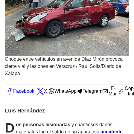
Choque entre vehículos en avenida Díaz Mirón provoca
cierre vial y lesiones en Veracruz
/
Raúl Solís/Diario de
Xalapa
E-
Cop
Facebook
X
WhatsApp
Telegram
Mail
lin
Luis Hernández
D
os personas lesionadas
y cuantiosos daños
materiales fue el saldo de un aparatoso
accidente