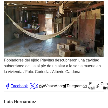
Pobladores del ejido Playitas descubrieron una cavidad
subterránea oculta al pie de un altar a la santa muerte en
la vivienda
/
Foto: Cortesía / Alberto Cardona
E-
Cop
Facebook
X
WhatsApp
Telegram
Mail
lin
Luis Hernández