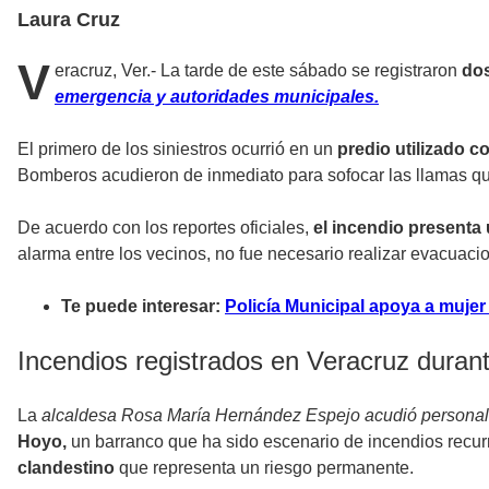
Laura Cruz
V
eracruz, Ver.- La tarde de este sábado se registraron
dos
emergencia y autoridades municipales.
El primero de los siniestros ocurrió en un
predio utilizado 
Bomberos acudieron de inmediato para sofocar las llamas q
De acuerdo con los reportes oficiales,
el incendio presenta
alarma entre los vecinos, no fue necesario realizar evacuaci
Te puede interesar:
Policía Municipal apoya a mujer
Incendios registrados en Veracruz duran
La
alcaldesa Rosa María Hernández Espejo acudió personalm
Hoyo,
un barranco que ha sido escenario de incendios recur
clandestino
que representa un riesgo permanente.