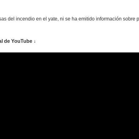
as del incendio en el yate, ni se ha emitido información sobre
al de YouTube ↓