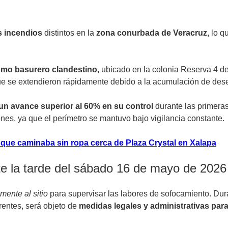
 incendios
distintos en la
zona conurbada de Veracruz,
lo q
como basurero clandestino,
ubicado en la colonia Reserva 4 d
ue se extendieron rápidamente debido a la acumulación de des
 un avance superior al 60% en su control
durante las primeras
ones, ya que el perímetro se mantuvo bajo vigilancia constante.
 que caminaba sin ropa cerca de Plaza Crystal en Xalapa
te la tarde del sábado 16 de mayo de 2026
ente al sitio
para supervisar las labores de sofocamiento. Dur
rentes, será objeto de
medidas legales y administrativas para