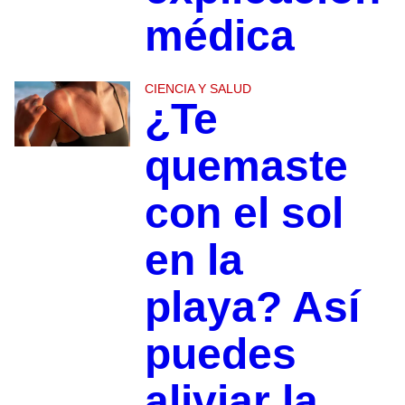
médica
CIENCIA Y SALUD
¿Te
quemaste
con el sol
en la
playa? Así
puedes
aliviar la