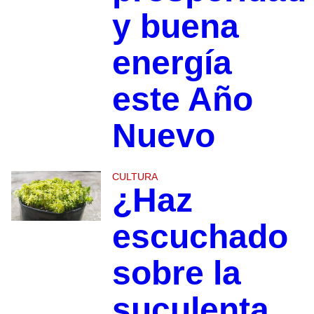
y buena
energía
este Año
Nuevo
CULTURA
¿Haz
escuchado
sobre la
suculenta