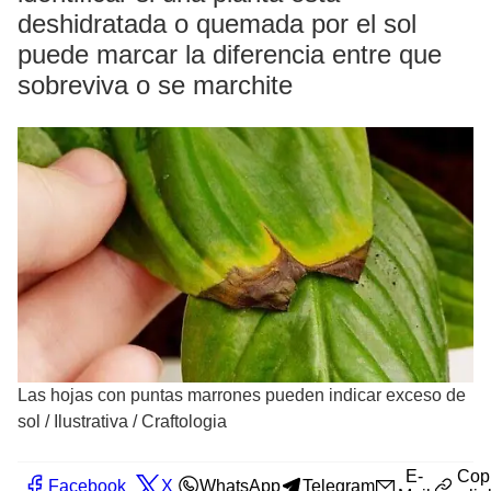
deshidratada o quemada por el sol
puede marcar la diferencia entre que
sobreviva o se marchite
Las hojas con puntas marrones pueden indicar exceso de
sol
/
Ilustrativa / Craftologia
E-
Cop
Facebook
X
WhatsApp
Telegram