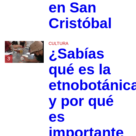
en San
Cristóbal
CULTURA
¿Sabías
3
qué es la
etnobotánic
y por qué
es
importante