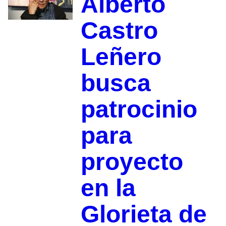
Alberto
Castro
Leñero
busca
patrocinio
para
proyecto
en la
Glorieta de