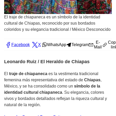
El traje de chiapaneca es un símbolo de la identidad
cultural de Chiapas, reconocido por sus bordados
coloridos y su elegancia tradicional
/
México Desconocido
E-
Cop
Facebook
X
WhatsApp
Telegram
Mail
lin
Leonardo Ruiz / El Heraldo de Chiapas
El
traje de chiapaneca
es la vestimenta tradicional
femenina más representativa del estado de
Chiapas
,
México, y se ha consolidado como un
símbolo de la
identidad cultural chiapaneca
. Su elegancia, colores
vivos y bordados detallados reflejan la riqueza cultural y
natural de la región.