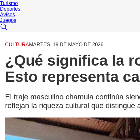
Turismo
Deportes
Avisos
Juegos
CULTURA
MARTES, 19 DE MAYO DE 2026
¿Qué significa la 
Esto representa c
El traje masculino chamula continúa siend
reflejan la riqueza cultural que distingu