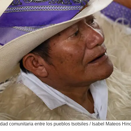
idad comunitaria entre los pueblos tsotsiles
/
Isabel Mateos Hin