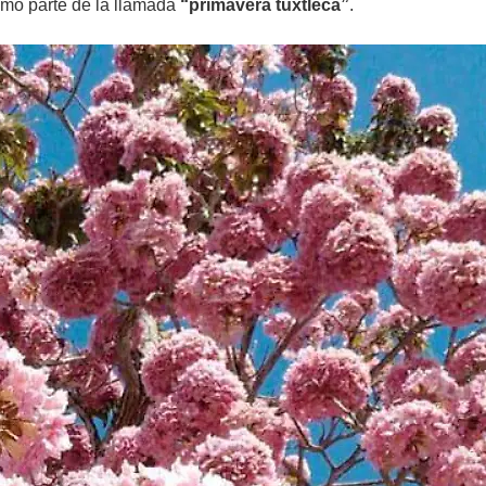
como parte de la llamada
“primavera tuxtleca”
.