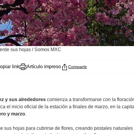
erde sus hojas
/
Somos MXC
opiar link
Artículo impreso
Compartir
rez y sus alrededores
comienza a transformarse con la floración
a el inicio oficial de la estación a finales de marzo, en la cap
ero y marzo
.
 sus hojas para cubrirse de flores, creando postales naturales