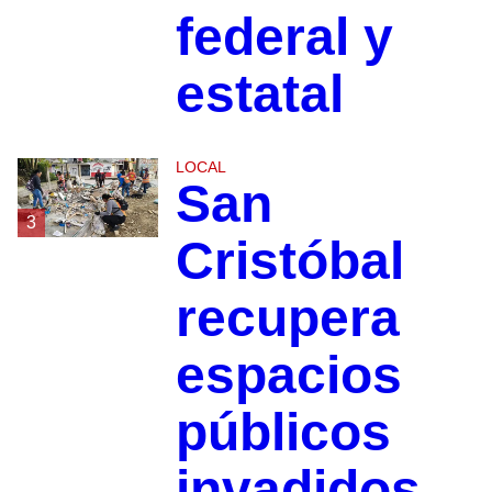
federal y
estatal
LOCAL
San
3
Cristóbal
recupera
espacios
públicos
invadidos