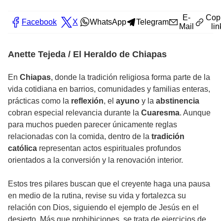
E-
Cop
Facebook
X
WhatsApp
Telegram
Mail
lin
Anette Tejeda / El Heraldo de Chiapas
En
Chiapas
, donde la tradición religiosa forma parte de la
vida cotidiana en barrios, comunidades y familias enteras,
prácticas como la
reflexión
, el
ayuno
y la
abstinencia
cobran especial relevancia durante la
Cuaresma
. Aunque
para muchos pueden parecer únicamente reglas
relacionadas con la comida, dentro de la
tradición
católica
representan actos espirituales profundos
orientados a la conversión y la renovación interior.
Estos tres pilares buscan que el creyente haga una pausa
en medio de la rutina, revise su vida y fortalezca su
relación con Dios, siguiendo el ejemplo de Jesús en el
desierto. Más que prohibiciones, se trata de ejercicios de