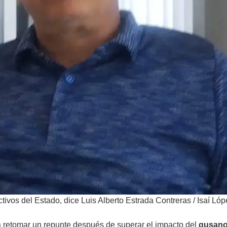
ctivos del Estado, dice Luis Alberto Estrada Contreras
/
Isaí Lóp
retomar un repunte después de superar el impacto del
gusano