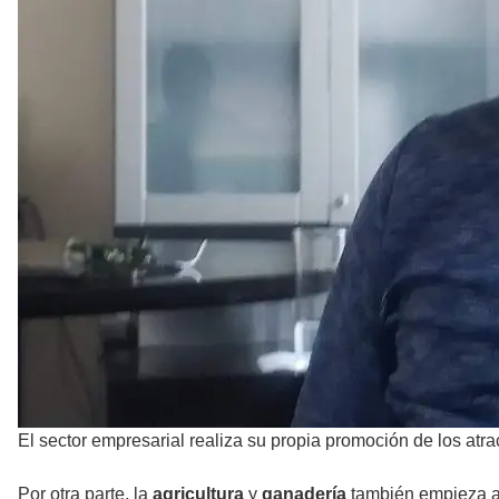
El sector empresarial realiza su propia promoción de los atra
Por otra parte, la
agricultura
y
ganadería
también empieza a 