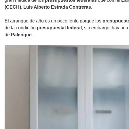
gran medida de los
presupuestos federales
que comienzan a
(CECH)
,
Luis Alberto Estrada Contreras
.
El arranque de año es un poco lento porque los
presupuest
de la condición
presupuestal federal
, sin embargo, hay una
de
Palenque
.