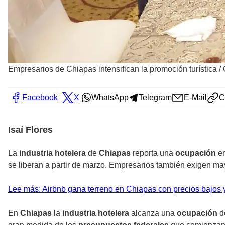
Empresarios de Chiapas intensifican la promoción turística
/
Facebook
X
WhatsApp
Telegram
E-Mail
C
Isaí Flores
La
industria hotelera
de
Chiapas
reporta una
ocupación
en
se liberan a partir de marzo. Empresarios también exigen m
Lee más: Airbnb gana terreno en Chiapas con precios bajos 
En
Chiapas
la
industria hotelera
alcanza una
ocupación
d