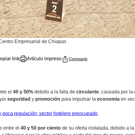
Centro Empresarial de Chiapas
opiar link
Artículo impreso
Compartir
tre el
40 y 50%
debido a la falta de
circulante
, causada por la
ayor
seguridad
y
promoción
para impulsar la
economía
en sec
y poca regulación; sector hotelero preocupado
e entre el
40 y 50 por ciento
de su oferta instalada, debido a la