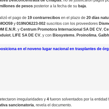
ativa Desconcentrada de Chiapas
, no se justificaron pagos p
 millones de pesos
posterior a la fecha de su
baja
.
alizó el pago de
19 contrarrecibos
en el plazo de
20 días natu
MOO59
y
019NO6223-002
suscritos con los proveedores
Dism
M E.N.R.
y
Centrum Promotora Internacional SA DE CV
,
Ce
nduiot
,
LIFE SA DE CV
, y con
Biosystems
,
Proinolima
,
Galbh
osiciona en el noveno lugar nacional en trasplantes de ór
etectaron irregularidades y
4
fueron solventados por la entidad f
tiva sancionatoria
, revela el documento.