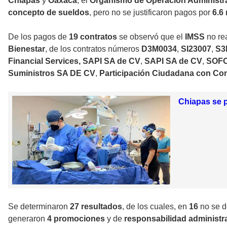
Chiapas
y
Oaxaca
, el
Organismo de Operación Administr
concepto de sueldos
, pero no se justificaron pagos por
6.6
De los pagos de
19 contratos
se observó que el
IMSS
no re
Bienestar
, de los contratos números
D3M0034
,
SI23007
,
S3
Financial Services, SAPI SA de CV
,
SAPI SA de CV
,
SOFO
Suministros SA DE CV
,
Participación Ciudadana con Co
Chiapas se p
Se determinaron
27 resultados
, de los cuales, en
16
no se d
generaron
4 promociones
y de
responsabilidad administra