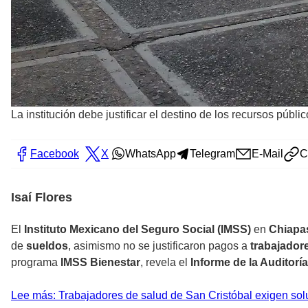
La institución debe justificar el destino de los recursos públi
Facebook
X
WhatsApp
Telegram
E-Mail
C
Isaí Flores
El
Instituto Mexicano del Seguro Social (IMSS)
en
Chiapa
de
sueldos
, asimismo no se justificaron pagos a
trabajador
programa
IMSS Bienestar
, revela el
Informe de la Auditorí
Lee más: Trabajadores de salud de San Cristóbal exigen sol