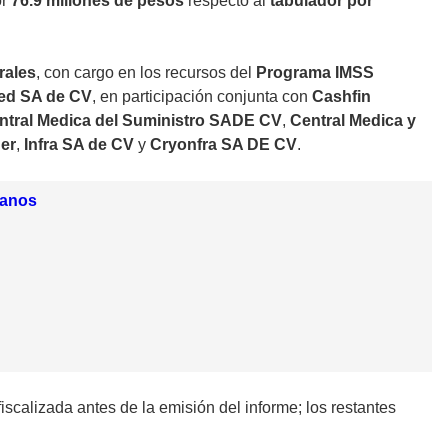
or
76.9 millones de pesos
respecto al
tabulador por
rales
, con cargo en los recursos del
Programa IMSS
ed SA de CV
, en participación conjunta con
Cashfin
ntral Medica del Suministro SADE CV
,
Central Medica y
er
,
Infra SA de CV
y
Cryonfra SA DE CV
.
ganos
iscalizada antes de la emisión del informe; los restantes