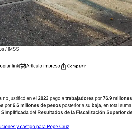
cos
/
IMSS
opiar link
Artículo impreso
Compartir
s
no justificó en el
2023
pago a
trabajadores
por
76.9 millone
es
por
6.6 millones de pesos
posterior a su
baja
, en total suma
a Simplificada
del
Resultados de la Fiscalización Superior d
uciones y castigo para Pepe Cruz