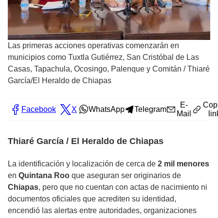
Las primeras acciones operativas comenzarán en
municipios como Tuxtla Gutiérrez, San Cristóbal de Las
Casas, Tapachula, Ocosingo, Palenque y Comitán
/
Thiaré
García/El Heraldo de Chiapas
E-
Cop
Facebook
X
WhatsApp
Telegram
Mail
lin
Thiaré García / El Heraldo de Chiapas
La identificación y localización de cerca de
2 mil menores
en
Quintana Roo
que aseguran ser originarios de
Chiapas
, pero que no cuentan con actas de nacimiento ni
documentos oficiales que acrediten su identidad,
encendió las alertas entre autoridades, organizaciones