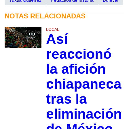
Tuxtla Gutiérrez
Pedacitos de historia
Bulevar
NOTAS RELACIONADAS
LOCAL
Así
reaccionó
la afición
chiapaneca
tras la
eliminación
de México