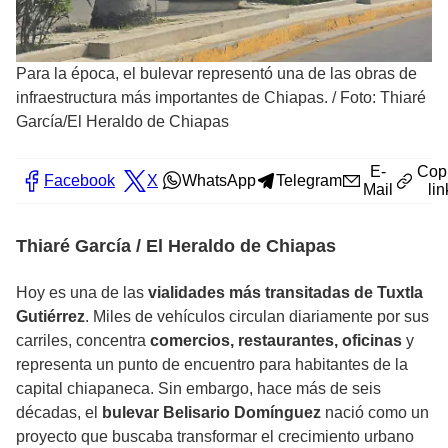
Para la época, el bulevar representó una de las obras de
infraestructura más importantes de Chiapas.
/
Foto: Thiaré
García/El Heraldo de Chiapas
E-
Cop
Facebook
X
WhatsApp
Telegram
Mail
lin
Thiaré García / El Heraldo de Chiapas
Hoy es una de las
vialidades más transitadas de Tuxtla
Gutiérrez
. Miles de vehículos circulan diariamente por sus
carriles, concentra
comercios, restaurantes, oficinas
y
representa un punto de encuentro para habitantes de la
capital chiapaneca. Sin embargo, hace más de seis
décadas, el
bulevar Belisario Domínguez
nació como un
proyecto que buscaba transformar el crecimiento urbano