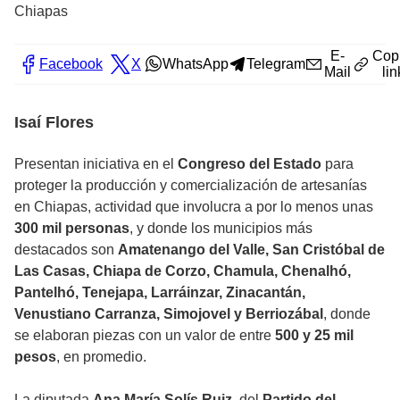
Chiapas
E-
Cop
Facebook
X
WhatsApp
Telegram
Mail
lin
Isaí Flores
Presentan iniciativa en el
Congreso del Estado
para
proteger la producción y comercialización de artesanías
en Chiapas, actividad que involucra a por lo menos unas
300 mil personas
, y donde los municipios más
destacados son
Amatenango del Valle, San Cristóbal de
Las Casas, Chiapa de Corzo, Chamula, Chenalhó,
Pantelhó, Tenejapa, Larráinzar, Zinacantán,
Venustiano Carranza, Simojovel y Berriozábal
, donde
se elaboran piezas con un valor de entre
500 y 25 mil
pesos
, en promedio.
La diputada
Ana María Solís Ruiz
, del
Partido del