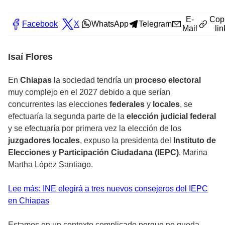
E-
Cop
Facebook
X
WhatsApp
Telegram
Mail
lin
Isaí Flores
En
Chiapas
la sociedad tendría un
proceso electoral
muy complejo en el 2027 debido a que serían
concurrentes las elecciones
federales
y
locales
, se
efectuaría la segunda parte de la
elección judicial federal
y se efectuaría por primera vez la elección de los
juzgadores locales
, expuso la presidenta del
Instituto de
Elecciones y Participación Ciudadana (IEPC)
, Marina
Martha López Santiago.
Lee más: INE elegirá a tres nuevos consejeros del IEPC
en Chiapas
Estamos en un contexto complicado porque no queda