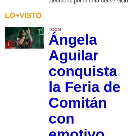
afectadas por la falta del servicio
LO+VISTO
LOCAL
Ángela
1
Aguilar
conquista
la Feria de
Comitán
con
emotivo