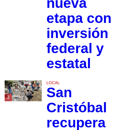
nueva
etapa con
inversión
federal y
estatal
LOCAL
San
3
Cristóbal
recupera