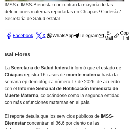
IMSS e IMSS-Bienestar concentran la mayoría de las
defunciones maternas reportadas en Chiapas
/
Cortesía /
Secretaría de Salud estatal
E-
Cop
Facebook
X
WhatsApp
Telegram
Mail
lin
Isaí Flores
La
Secretaría de Salud federal
informó que el estado de
Chiapas
registra 16 casos de
muerte materna
hasta la
semana epidemiológica número 17 de 2026, de acuerdo
con el
Informe Semanal de Notificación Inmediata de
Muerte Materna
, colocándose como la segunda entidad
con más defunciones maternas en el país.
El reporte detalla que los servicios públicos de I
MSS-
Bienestar
concentran el 36.6 por ciento de las