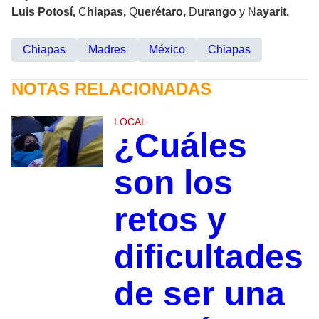
Luis Potosí,
C
hiapas,
Q
uerétaro,
D
urango
y N
ayarit.
Chiapas
Madres
México
Chiapas
NOTAS RELACIONADAS
LOCAL
¿Cuáles
son los
retos y
dificultades
de ser una