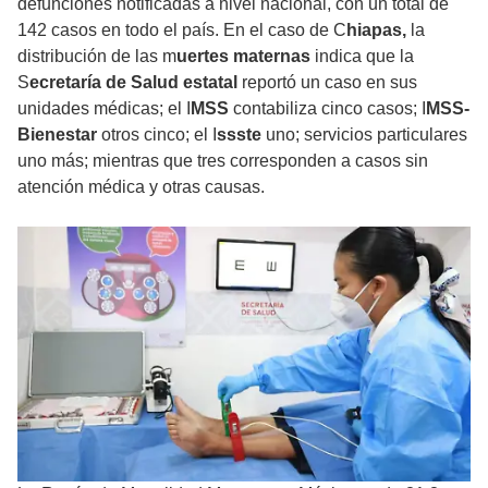
defunciones notificadas a nivel nacional, con un total de
142 casos en todo el país. En el caso de C
hiapas,
la
distribución de las m
uertes maternas
indica que la
S
ecretaría de Salud estatal
reportó un caso en sus
unidades médicas; el I
MSS
contabiliza cinco casos; I
MSS-
Bienestar
otros cinco; el I
ssste
uno; servicios particulares
uno más; mientras que tres corresponden a casos sin
atención médica y otras causas.