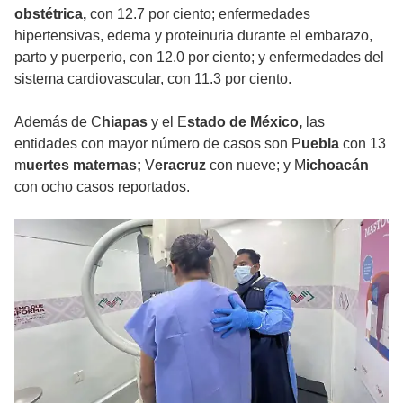
obstétrica,
con 12.7 por ciento; enfermedades
hipertensivas, edema y proteinuria durante el embarazo,
parto y puerperio, con 12.0 por ciento; y enfermedades del
sistema cardiovascular, con 11.3 por ciento.
Además de C
hiapas
y el E
stado de México,
las
entidades con mayor número de casos son P
uebla
con 13
m
uertes maternas;
V
eracruz
con nueve; y M
ichoacán
con ocho casos reportados.