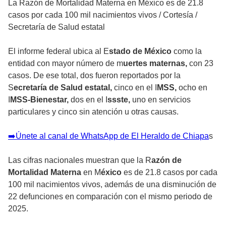
La Razón de Mortalidad Materna en México es de 21.8
casos por cada 100 mil nacimientos vivos
/
Cortesía /
Secretaría de Salud estatal
El informe federal ubica al E
stado de México
como la
entidad con mayor número de m
uertes maternas,
con 23
casos. De ese total, dos fueron reportados por la
S
ecretaría de Salud estatal,
cinco en el I
MSS,
ocho en
I
MSS-Bienestar,
dos en el I
ssste,
uno en servicios
particulares y cinco sin atención u otras causas.
➡️Únete al canal de WhatsApp de El Heraldo de Chiapa
s
Las cifras nacionales muestran que la R
azón de
Mortalidad Materna
en M
éxico
es de 21.8 casos por cada
100 mil nacimientos vivos, además de una disminución de
22 defunciones en comparación con el mismo periodo de
2025.