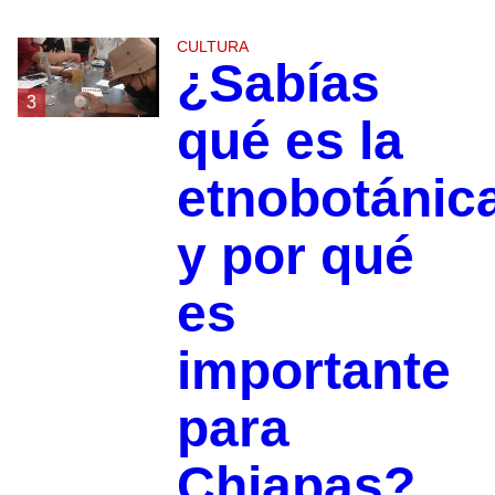
CULTURA
¿Sabías
3
qué es la
etnobotánic
y por qué
es
importante
para
Chiapas?