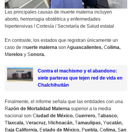
Las principales causas de muerte materna incluyen
aborto, hemorragia obstétrica y enfermedades
hipertensivas
/
Cortesía / Secretaría de Salud estatal
En contraste, los estados que registran únicamente un
caso de m
uerte materna
son A
guascalientes,
C
olima,
M
orelos
y S
onora.
Contra el machismo y el abandono:
siete parteras que tejen red de vida en
Chalchihuitán
Finalmente, el informe señala que las entidades con una
R
azón de Mortalidad Materna
superior a la media
nacional son C
iudad de México,
G
uerrero,
T
abasco,
T
laxcala,
V
eracruz,
M
ichoacán,
T
amaulipas,
Y
ucatán,
B
aja California,
E
stado de México,
P
uebla,
C
olima,
S
an