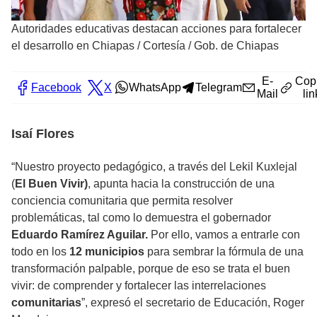
Autoridades educativas destacan acciones para fortalecer
el desarrollo en Chiapas
/
Cortesía / Gob. de Chiapas
E-
Cop
Facebook
X
WhatsApp
Telegram
Mail
lin
Isaí Flores
“Nuestro proyecto pedagógico, a través del Lekil Kuxlejal
(
El Buen Vivir)
, apunta hacia la construcción de una
conciencia comunitaria que permita resolver
problemáticas, tal como lo demuestra el gobernador
Eduardo Ramírez Aguilar.
Por ello, vamos a entrarle con
todo en los
12 municipios
para sembrar la fórmula de una
transformación palpable, porque de eso se trata el buen
vivir: de comprender y fortalecer las interrelaciones
comunitarias
”, expresó el secretario de Educación, Roger