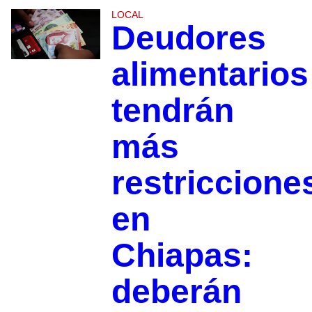
LOCAL
Deudores
alimentarios
tendrán
más
restriccione
en
Chiapas:
deberán