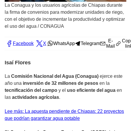
La Conagua y los usuarios agrícolas de Chiapas durante
la firma de convenios para modernizar unidades de riego,
con el objetivo de incrementar la productividad y optimizar
el uso del agua
/
CONAGUA
E-
Cop
Facebook
X
WhatsApp
Telegram
Mail
lin
Isaí Flores
La
Comisión Nacional del Agua (Conagua)
ejerce este
año una
inversión de 32 millones de pesos
en la
tecnificación del campo
y el
uso eficiente del agua
en
las
actividades agrícolas
.
Lee más: La apuesta pendiente de Chiapas: 22 proyectos
que podrían garantizar agua potable