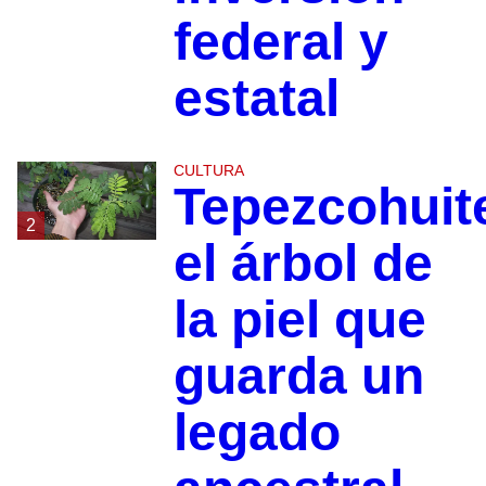
federal y
estatal
CULTURA
Tepezcohuit
2
el árbol de
la piel que
guarda un
legado