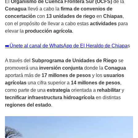
El
Organismo de Cuenca Frontera Sur (OCFS)
de la
Conagua
llevó a cabo la
firma de convenios de
concertación
con
13 unidades de riego
en
Chiapas
,
con el propósito de llevar a cabo estas
actividades
para
elevar la
producción agrícola
.
➡️Únete al canal de WhatsApp de El Heraldo de Chiapa
s
A través del
Subprograma de Unidades de Riego
se
promoverá una
inversión conjunta
donde la
Conagua
aportará más de
17 millones de pesos
y los
usuarios
agrícolas
una cifra superior a
14 millones de pesos
,
como parte de una
estrategia
orientada a
rehabilitar
y
tecnificar infraestructura hidroagrícola
en distintas
regiones del estado
.