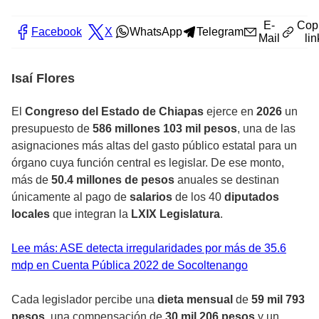
E-
Cop
Facebook
X
WhatsApp
Telegram
Mail
lin
Isaí Flores
El
Congreso del Estado de Chiapas
ejerce en
2026
un
presupuesto de
586 millones 103 mil pesos
, una de las
asignaciones más altas del gasto público estatal para un
órgano cuya función central es legislar. De ese monto,
más de
50.4 millones de pesos
anuales se destinan
únicamente al pago de
salarios
de los 40
diputados
locales
que integran la
LXIX Legislatura
.
Lee más: ASE detecta irregularidades por más de 35.6
mdp en Cuenta Pública 2022 de Socoltenango
Cada legislador percibe una
dieta mensual
de
59 mil 793
pesos
, una compensación de
30 mil 206 pesos
y un