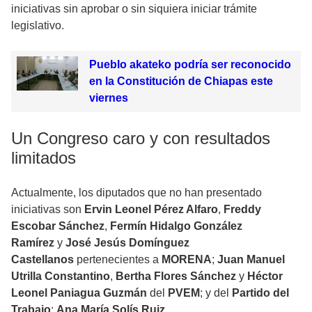
iniciativas sin aprobar o sin siquiera iniciar trámite
legislativo.
Pueblo akateko podría ser reconocido
en la Constitución de Chiapas este
viernes
Un Congreso caro y con resultados
limitados
Actualmente, los diputados que no han presentado
iniciativas son
Ervin Leonel Pérez Alfaro
,
Freddy
Escobar Sánchez
,
Fermín Hidalgo González
Ramírez
y
José Jesús Domínguez
Castellanos
pertenecientes a
MORENA
;
Juan Manuel
Utrilla Constantino
,
Bertha Flores Sánchez
y
Héctor
Leonel Paniagua Guzmán
del
PVEM
; y del
Partido del
Trabajo
:
Ana María Solís Ruiz
.