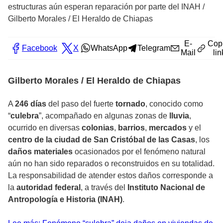
estructuras aún esperan reparación por parte del INAH
/
Gilberto Morales / El Heraldo de Chiapas
E-
Cop
Facebook
X
WhatsApp
Telegram
Mail
lin
Gilberto Morales / El Heraldo de Chiapas
A
246 días
del paso del fuerte
tornado
, conocido como
“
culebra
”, acompañado en algunas zonas de
lluvia
,
ocurrido en diversas
colonias
,
barrios
,
mercados
y el
centro de la ciudad de San Cristóbal de las Casas
, los
daños materiales
ocasionados por el fenómeno natural
aún no han sido reparados o reconstruidos en su totalidad.
La responsabilidad de atender estos daños corresponde a
la
autoridad federal
, a través del
Instituto Nacional de
Antropología e Historia (INAH)
.