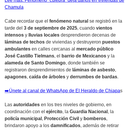
Lee más: Fenómeno “culebra” deja daños en viviendas de
Chamula
Cabe recordar que el
fenómeno natural
se registró en la
tarde del
3 de septiembre de 2025
, cuando
vientos
intensos
y
lluvias locales
desprendieron decenas de
láminas de techos
de viviendas y destruyeron
puestos
ambulantes
en calles cercanas al
mercado público
José Castillo Tielmans
, el
barrio de Mexicanos
y la
alameda de Santo Domingo
, donde también se
registraron desprendimientos de
láminas de asbesto
,
apagones
,
caída de árboles
y
derrumbes de bardas
.
➡️Únete al canal de WhatsApp de El Heraldo de Chiapa
s
Las
autoridades
en los tres niveles de gobierno, en
coordinación con el
ejército
, la
Guardia Nacional
, la
policía municipal
,
Protección Civil
y
bomberos
,
brindaron apoyo a los
damnificados
, además de retirar