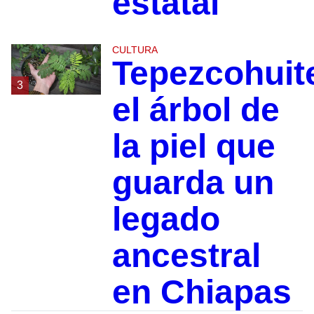
estatal
CULTURA
Tepezcohuit
3
el árbol de
la piel que
guarda un
legado
ancestral
en Chiapas