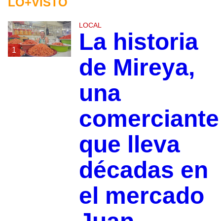
LO+VISTO
LOCAL
La historia
1
de Mireya,
una
comerciante
que lleva
décadas en
el mercado