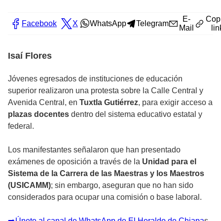
E-
Cop
Facebook
X
WhatsApp
Telegram
Mail
lin
Isaí Flores
Jóvenes egresados de instituciones de educación
superior realizaron una protesta sobre la Calle Central y
Avenida Central, en
Tuxtla Gutiérrez
, para exigir acceso a
plazas docentes
dentro del sistema educativo estatal y
federal.
Los manifestantes señalaron que han presentado
exámenes de oposición a través de la
Unidad para el
Sistema de la Carrera de las Maestras y los Maestros
(USICAMM)
; sin embargo, aseguran que no han sido
considerados para ocupar una comisión o base laboral.
➡️Únete al canal de WhatsApp de El Heraldo de Chiapa
s