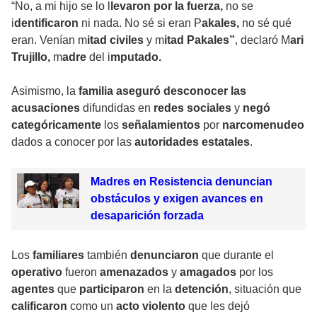
“No, a mi hijo se lo l
levaron por la fuerza,
no se
i
dentificaron
ni nada. No sé si eran P
akales,
no sé qué
eran. Venían m
itad civiles
y m
itad Pakales”
, declaró M
ari
Trujillo,
m
adre
del i
mputado.
Asimismo, la
familia
aseguró
desconocer las
acusaciones
difundidas en
redes sociales
y
negó
categóricamente
los
señalamientos
por
narcomenudeo
dados a conocer por las
autoridades estatales
.
Madres en Resistencia denuncian
obstáculos y exigen avances en
desaparición forzada
Los
familiares
también
denunciaron
que durante el
operativo
fueron
amenazados
y
amagados
por los
agentes
que
participaron
en la
detención
, situación que
calificaron
como un
acto violento
que les dejó