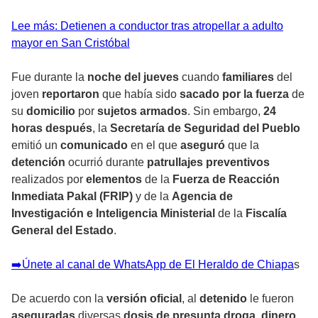
Lee más: Detienen a conductor tras atropellar a adulto
mayor en San Cristóbal
Fue durante la
noche del jueves
cuando
familiares
del
joven
reportaron
que había sido
sacado por la fuerza
de
su
domicilio
por
sujetos armados
. Sin embargo,
24
horas después
, la
Secretaría de Seguridad del Pueblo
emitió un
comunicado
en el que
aseguró
que la
detención
ocurrió durante
patrullajes preventivos
realizados por
elementos
de la
Fuerza de Reacción
Inmediata Pakal (FRIP)
y de la
Agencia de
Investigación e Inteligencia Ministerial
de la
Fiscalía
General del Estado
.
➡️Únete al canal de WhatsApp de El Heraldo de Chiapa
s
De acuerdo con la
versión oficial
, al
detenido
le fueron
aseguradas
diversas
dosis de presunta droga
,
dinero