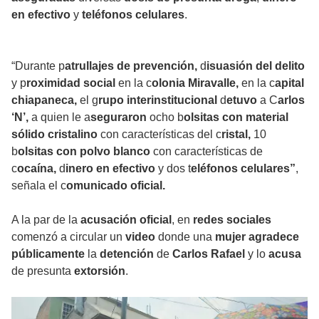
en efectivo
y
teléfonos celulares
.
“Durante p
atrullajes de prevención,
d
isuasión del delito
y p
roximidad social
en la c
olonia Miravalle,
en la c
apital
chiapaneca,
el g
rupo interinstitucional
d
etuvo
a C
arlos
‘N’,
a quien le a
seguraron
ocho b
olsitas con material
sólido cristalino
con características del c
ristal,
10
b
olsitas con polvo blanco
con características de
c
ocaína,
d
inero en efectivo
y dos t
eléfonos celulares”
,
señala el c
omunicado oficial.
A la par de la
acusación oficial
, en
redes sociales
comenzó a circular un
video
donde una
mujer
agradece
públicamente
la
detención
de
Carlos Rafael
y lo
acusa
de presunta
extorsión
.