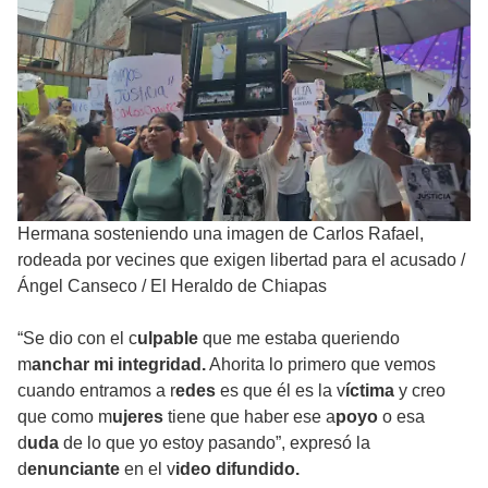
Hermana sosteniendo una imagen de Carlos Rafael,
rodeada por vecines que exigen libertad para el acusado
/
Ángel Canseco / El Heraldo de Chiapas
“Se dio con el c
ulpable
que me estaba queriendo
m
anchar mi integridad.
Ahorita lo primero que vemos
cuando entramos a r
edes
es que él es la v
íctima
y creo
que como m
ujeres
tiene que haber ese a
poyo
o esa
d
uda
de lo que yo estoy pasando”, expresó la
d
enunciante
en el v
ideo difundido.