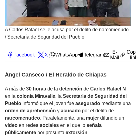
A Carlos Rafael se le acusa por el delito de narcomenudo
/
Secretaría de Seguridad del Pueblo
E-
Cop
Facebook
X
WhatsApp
Telegram
Mail
lin
Ángel Canseco / El Heraldo de Chiapas
A más de
30 horas
de la
detención
de
Carlos Rafael N
en la
colonia Miravalle
, la
Secretaría de Seguridad del
Pueblo
informó que el joven fue
asegurado
mediante una
orden de aprehensión
y
acusado
por el delito de
narcomenudeo
. Paralelamente, una
mujer
difundió un
video
en
redes sociales
en el que lo
señala
públicamente
por presunta
extorsión
.