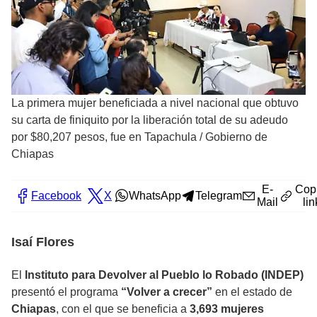
La primera mujer beneficiada a nivel nacional que obtuvo
su carta de finiquito por la liberación total de su adeudo
por $80,207 pesos, fue en Tapachula
/
Gobierno de
Chiapas
E-
Cop
Facebook
X
WhatsApp
Telegram
Mail
lin
Isaí Flores
El
Instituto para Devolver al Pueblo lo Robado (INDEP)
presentó el programa
“Volver a crecer”
en el estado de
Chiapas
, con el que se beneficia a
3,693 mujeres