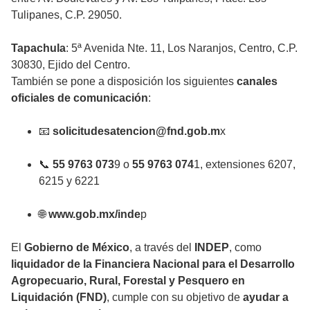
Tulipanes, C.P. 29050.
Tapachula
: 5ª Avenida Nte. 11, Los Naranjos, Centro, C.P.
30830, Ejido del Centro.
También se pone a disposición los siguientes
canales
oficiales de comunicación
:
📧
solicitudesatencion@fnd.gob.m
x
📞
55 9763 073
9 o
55 9763 074
1, extensiones 6207,
6215 y 6221
🌐
www.gob.mx/inde
p
El
Gobierno de México
, a través del
INDEP
, como
liquidador de la Financiera Nacional para el Desarrollo
Agropecuario, Rural, Forestal y Pesquero en
Liquidación (FND)
, cumple con su objetivo de
ayudar a