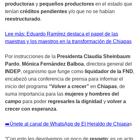
productoras
y
pequeños productores
en el estado que
tenían
créditos pendientes
y/o que no se habían
reestructurado
.
Lee más: Eduardo Ramírez destaca el papel de las
maestras y los maestros en la transformación de Chiapas
Por instrucciones de la
Presidenta Claudia Sheinbaum
Pardo
,
Mónica Fernández Balboa
, directora general del
INDEP
, organismo que funge como
liquidador de la FND
,
encabezó una conferencia de prensa para informar el
inicio del programa
“Volver a crecer”
en
Chiapas
, de
suma importancia para las
mujeres y hombres del
campo
para poder
regresarles la dignidad
y
volver a
crecer con esperanza
.
➡️Únete al canal de WhatsApp de El Heraldo de Chiapa
s
“Con esto les devolvemos un poco de
respeto
; es un acto