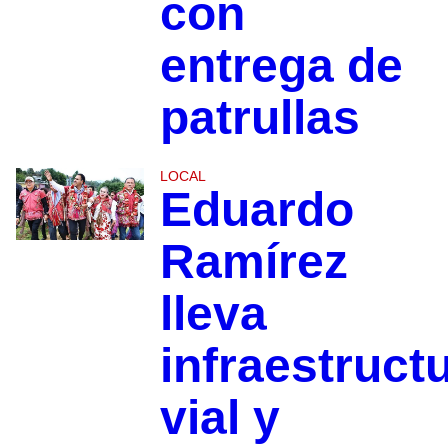
con
entrega de
patrullas
LOCAL
Eduardo
Ramírez
lleva
infraestruct
vial y