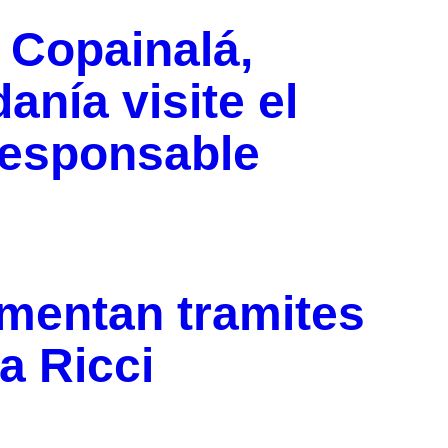
 Copainalá,
nía visite el
responsable
umentan tramites
a Ricci