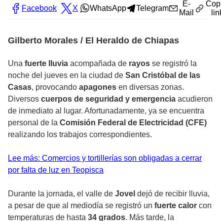
E-
Cop
Facebook
X
WhatsApp
Telegram
Mail
lin
Gilberto Morales / El Heraldo de Chiapas
Una
fuerte lluvia
acompañada de
rayos
se registró la
noche del jueves en la ciudad de
San Cristóbal de las
Casas
, provocando
apagones
en diversas zonas.
Diversos
cuerpos de seguridad y emergencia
acudieron
de inmediato al lugar. Afortunadamente, ya se encuentra
personal de la
Comisión Federal de Electricidad (CFE)
realizando los trabajos correspondientes.
Lee más: Comercios y tortillerías son obligadas a cerrar
por falta de luz en Teopisca
Durante la jornada, el valle de
Jovel
dejó de recibir lluvia,
a pesar de que al mediodía se registró un
fuerte calor
con
temperaturas de hasta
34 grados
. Más tarde, la