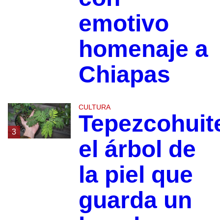
emotivo
homenaje a
Chiapas
CULTURA
Tepezcohuit
3
el árbol de
la piel que
guarda un