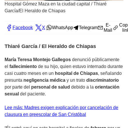
Hospital Gómez Maza en la ciudad capital
/
Thiaré
García/El Heraldo de Chiapas
E-
Cop
Facebook
X
WhatsApp
Telegram
Mail
lin
Thiaré García / El Heraldo de Chiapas
María Teresa Montejo Gallegos
denunció públicamente
el
fallecimiento
de su hijo, quien estuvo internado durante
casi cuatro meses en un
hospital de Chiapas
, señalando
presunta
negligencia médica
y un trato
discriminatorio
por parte del
personal de salud
debido a la
orientación
sexual
del paciente.
Lee más: Madres exigen explicación por cancelación de
clausura en preescolar de San Cristóbal