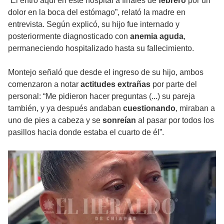
“Él entró aquí en este hospital a finales de
febrero
por un
dolor en la boca del estómago”, relató la madre en
entrevista. Según explicó, su hijo fue internado y
posteriormente diagnosticado con
anemia aguda
,
permaneciendo hospitalizado hasta su fallecimiento.
Montejo señaló que desde el ingreso de su hijo, ambos
comenzaron a notar
actitudes extrañas
por parte del
personal: “Me pidieron hacer preguntas (...) su pareja
también, y ya después andaban
cuestionando
, miraban a
uno de pies a cabeza y se
sonreían
al pasar por todos los
pasillos hacia donde estaba el cuarto de él”.