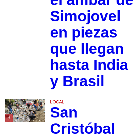
Simojovel
en piezas
que llegan
hasta India
y Brasil
LOCAL
San
3
Cristóbal