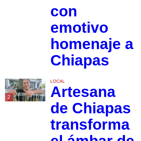
con
emotivo
homenaje a
Chiapas
LOCAL
Artesana
2
de Chiapas
transforma
el ámbar de