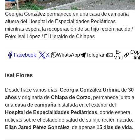
Georgia González permanece en una casa de campaña
afuera del Hospital de Especialidades Pediátricas
mientras espera la recuperación de su hijo recién nacido
/
Foto: Isaí López / El Heraldo de Chiapas
E-
Cop
Facebook
X
WhatsApp
Telegram
Mail
lin
Isaí Flores
Desde hace varios días,
Georgia González Urbina
, de
30
años
y originaria de
Chiapa de Corzo
, permanece junto a
una
casa de campaña
instalada en el exterior del
Hospital de Especialidades Pediátricas
, donde espera
noticias sobre el estado de salud de su hijo recién nacido,
Elian Jared Pérez González
, de apenas
15 días de vida
.