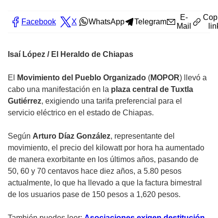
E-
Cop
Facebook
X
WhatsApp
Telegram
Mail
lin
Isaí López / El Heraldo de Chiapas
El
Movimiento del Pueblo Organizado
(
MOPOR
) llevó a
cabo una manifestación en la
plaza central de Tuxtla
Gutiérrez
, exigiendo una tarifa preferencial para el
servicio eléctrico en el estado de Chiapas.
Según
Arturo Díaz González
, representante del
movimiento, el precio del kilowatt por hora ha aumentado
de manera exorbitante en los últimos años, pasando de
50, 60 y 70 centavos hace diez años, a 5.80 pesos
actualmente, lo que ha llevado a que la factura bimestral
de los usuarios pase de 150 pesos a 1,620 pesos.
También puedes leer:
Asociaciones exigen destitución