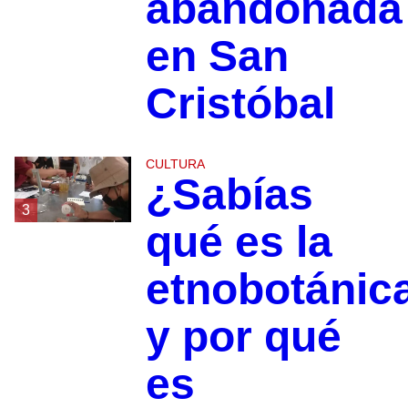
abandonada
en San
Cristóbal
CULTURA
¿Sabías
3
qué es la
etnobotánic
y por qué
es