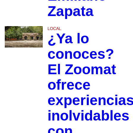
Zapata
LOCAL
¿Ya lo
conoces?
El Zoomat
ofrece
experiencia
inolvidables
con