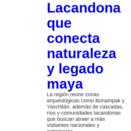
Lacandona
que
conecta
naturaleza
y legado
maya
La región reúne zonas
arqueológicas como Bonampak y
Yaxchilán, además de cascadas,
ríos y comunidades lacandonas
que buscan atraer a más
visitantes nacionales y