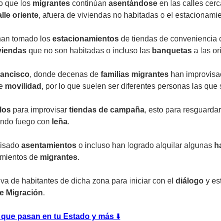
o que los
migrantes
continúan
asentándose
en las calles cerc
lle oriente
, afuera de viviendas no habitadas o el estacionami
an tomado los
estacionamientos
de tiendas de conveniencia 
viendas
que no son habitadas o incluso las
banquetas
a las or
rancisco
, donde decenas de
familias
migrantes
han improvis
te
movilidad
, por lo que suelen ser diferentes personas las qu
los
para improvisar
tiendas de campaña
, esto para resguardar
iando fuego con
leña
.
visado
asentamientos
o incluso han logrado alquilar algunas
h
tamientos de
migrantes
.
a de habitantes de dicha zona para iniciar con el
diálogo
y es
de Migración
.
s que pasan en tu Estado y más
⬇