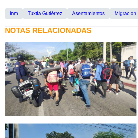
Inm
Tuxtla Gutiérrez
Asentamientos
Migracion
NOTAS RELACIONADAS