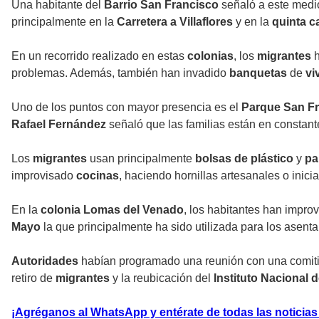
Una habitante del
Barrio San Francisco
señaló a este medi
principalmente en la
Carretera a Villaflores
y en la
quinta ca
En un recorrido realizado en estas
colonias
, los
migrantes
h
problemas. Además, también han invadido
banquetas
de
vi
Uno de los puntos con mayor presencia es el
Parque San F
Rafael Fernández
señaló que las familias están en constan
Los
migrantes
usan principalmente
bolsas de plástico
y
pa
improvisado
cocinas
, haciendo hornillas artesanales o inic
En la
colonia
Lomas del Venado
, los habitantes han impro
Mayo
la que principalmente ha sido utilizada para los asen
Autoridades
habían programado una reunión con una comitiv
retiro de
migrantes
y la reubicación del
Instituto Nacional 
¡Agréganos al WhatsApp y entérate de todas las noticia