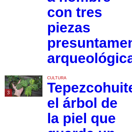
con tres
piezas
presuntame
arqueológic
CULTURA
Tepezcohuit
3
el árbol de
la piel que