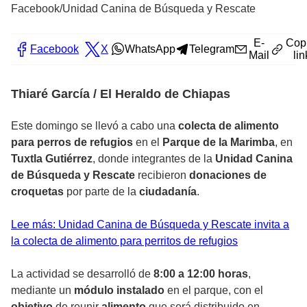
Facebook/Unidad Canina de Búsqueda y Rescate
E-
Cop
Facebook
X
WhatsApp
Telegram
Mail
lin
Thiaré García / El Heraldo de Chiapas
Este domingo se llevó a cabo una
colecta de alimento
para perros de refugios
en el
Parque de la Marimba
, en
Tuxtla Gutiérrez
, donde integrantes de la
Unidad Canina
de Búsqueda y Rescate
recibieron
donaciones de
croquetas
por parte de la
ciudadanía
.
Lee más: Unidad Canina de Búsqueda y Rescate invita a
la colecta de alimento para perritos de refugios
La actividad se desarrolló de
8:00 a 12:00 horas
,
mediante un
módulo instalado
en el parque, con el
objetivo
de reunir
alimento
que será distribuido en