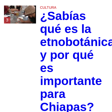
CULTURA
¿Sabías
3
qué es la
etnobotánic
y por qué
es
importante
para
Chiapas?