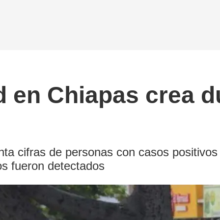
d en Chiapas crea d
9
nta cifras de personas con casos positivos
os fueron detectados