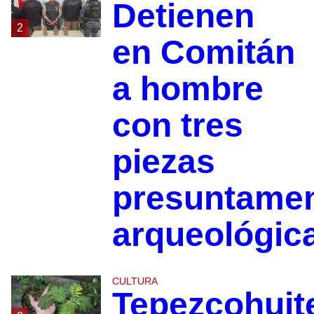
Detienen
2
en Comitán
a hombre
con tres
piezas
presuntame
arqueológic
CULTURA
Tepezcohuit