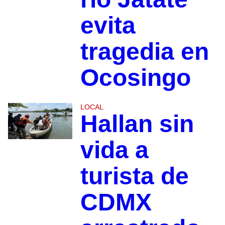
evita
tragedia en
Ocosingo
LOCAL
Hallan sin
vida a
turista de
CDMX