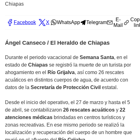
Chiapas
E-
Cop
Facebook
X
WhatsApp
Telegram
Mail
lin
Ángel Canseco / El Heraldo de Chiapas
Durante el periodo vacacional de
Semana Santa
, en el
estado de
Chiapas
se registró la muerte de un turista por
ahogamiento en el
Río Grijalva
, así como 26 rescates
acuáticos en distintos cuerpos de agua, de acuerdo con
datos de la
Secretaría de Protección Civil
estatal.
Desde el inicio del operativo, el 27 de marzo y hasta el 5
de abril, se contabilizaron
26 rescates acuáticos
y
22
atenciones médicas
brindadas en centros turísticos y
zonas recreativas. En ese mismo periodo se realizó la
localización y recuperación del cuerpo de un hombre que
murió en el afluente del
Río Grijalva.