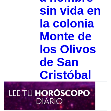
sin vida en
la colonia
Monte de
los Olivos
de San
Cristóbal