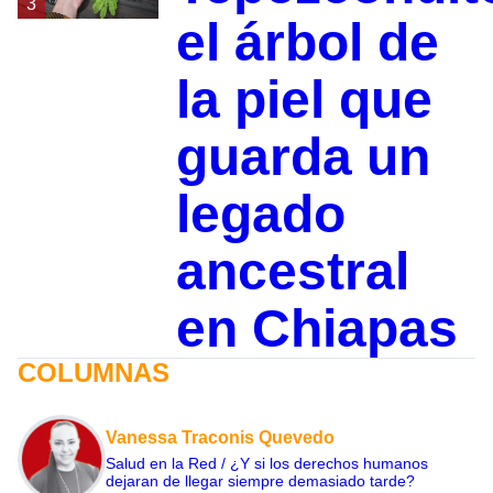
3
el árbol de
la piel que
guarda un
legado
ancestral
en Chiapas
COLUMNAS
Vanessa Traconis Quevedo
Salud en la Red / ¿Y si los derechos humanos
dejaran de llegar siempre demasiado tarde?