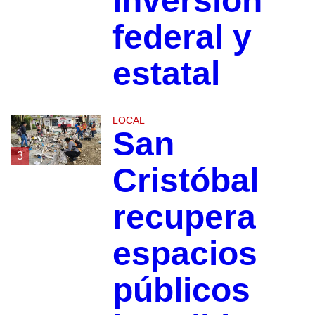
inversión
federal y
estatal
LOCAL
San
3
Cristóbal
recupera
espacios
públicos