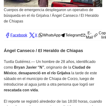
Cuerpos de emergencia desplegaron un operativo de
búsqueda en el río Grijalva
/
Ángel Canseco / El Heraldo
de Chiapas
E-
Cop
Facebook
X
WhatsApp
Telegram
Mail
lin
Ángel Canseco / El Heraldo de Chiapas
Tuxtla Gutiérrez.— Un hombre de 28 años, identificado
como
Bryan Javier “N”
, originario de la
Ciudad de
México
,
desapareció en el río Grijalva
la tarde de este
sábado en el municipio de Chiapa de Corzo, luego de
introducirse al agua junto a otra persona que logró ser
rescatada con vida
.
El reporte se registró alrededor de las 18:00 horas, cuando